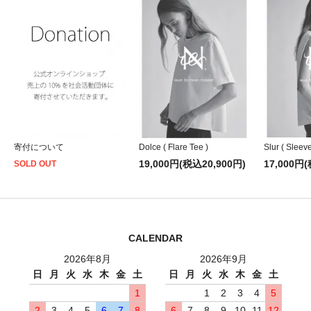
寄付について
Dolce ( Flare Tee )
Slur ( Sleeve
19,000円(税込20,900円)
17,000円
SOLD OUT
CALENDAR
2026年8月
2026年9月
日
月
火
水
木
金
土
日
月
火
水
木
金
土
1
1
2
3
4
5
2
3
4
5
6
7
8
6
7
8
9
10
11
12