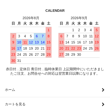
CALENDAR
2026年8月
2026年9月
日
月
火
水
木
金
土
日
月
火
水
木
金
土
1
1
2
3
4
5
2
3
4
5
6
7
8
6
7
8
9
10
11
12
9
10
11
12
13
14
15
13
14
15
16
17
18
19
16
17
18
19
20
21
22
20
21
22
23
24
25
26
23
24
25
26
27
28
29
27
28
29
30
30
31
赤日付…定休日 青日付…臨時休業日 上記期間中にいただきまし
たご注文、お問合せへの対応は翌営業日以降になります。
ホーム
カートを見る